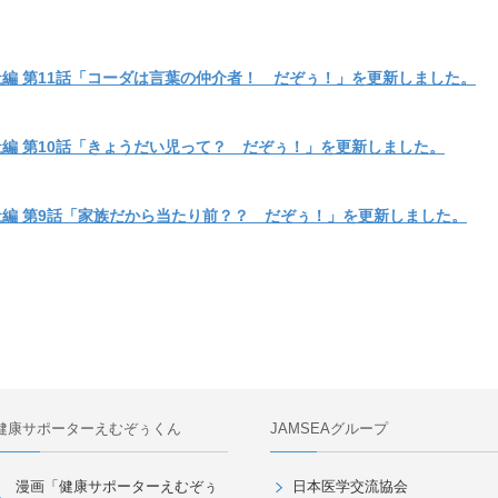
編 第11話「コーダは言葉の仲介者！ だぞぅ！」を更新しました。
編 第10話「きょうだい児って？ だぞぅ！」を更新しました。
編 第9話「家族だから当たり前？？ だぞぅ！」を更新しました。
健康サポーターえむぞぅくん
JAMSEAグループ
漫画「健康サポーターえむぞぅ
日本医学交流協会